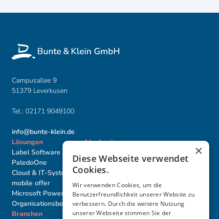
Campusallee 9
51379 Leverkusen
Tel.:
02171 9049100
info@bunte-klein.de
Lösungen
Akademie
×
Label Software
Label Basis-Seminare
Diese Webseite verwendet
PaledoOne
Label Proﬁ-Seminare
Cookies.
Cloud & IT-Systeme
Akademie Individuell
mobile offer
Seminartermine
Wir verwenden Cookies, um die
Microsoft PowerBI
Benutzerfreundlichkeit unserer Website zu
Organisationsberatung
verbessern. Durch die weitere Nutzung
unserer Webseite stimmen Sie der
Branchen
Weiteres
Partner