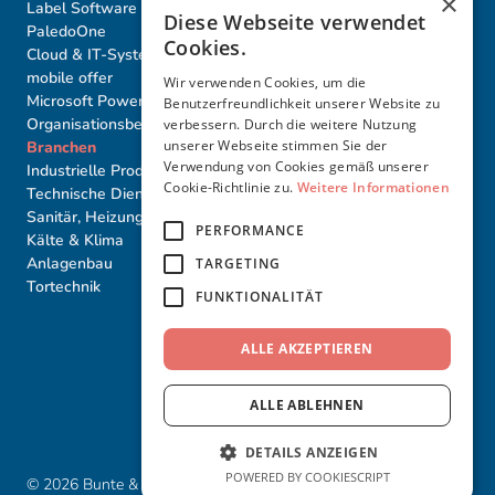
×
Label Software
Label Basis-Seminare
Diese Webseite verwendet
PaledoOne
Label Proﬁ-Seminare
Cookies.
Cloud & IT-Systeme
Akademie Individuell
mobile offer
Seminartermine
Wir verwenden Cookies, um die
Microsoft PowerBI
Benutzerfreundlichkeit unserer Website zu
Organisationsberatung
verbessern. Durch die weitere Nutzung
unserer Webseite stimmen Sie der
Branchen
Weiteres
Partner
Verwendung von Cookies gemäß unserer
Industrielle Produktion
Karriere
Cookie-Richtlinie zu.
Weitere Informationen
Technische Dienstleister
Über uns
Sanitär, Heizung, Elektro,
Referenzen
PERFORMANCE
Kälte & Klima
Impressum
Anlagenbau
Datenschutz
TARGETING
Tortechnik
AGB
FUNKTIONALITÄT
Cookies
ALLE AKZEPTIEREN
ALLE ABLEHNEN
DETAILS ANZEIGEN
POWERED BY COOKIESCRIPT
©
2026
Bunte & Klein GmbH