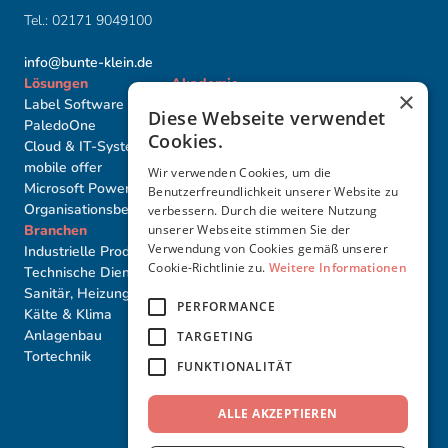
Tel.:
02171 9049100
info@bunte-klein.de
Lösungen
Akademie
×
Label Software
Label Basis-Seminare
Diese Webseite verwendet
PaledoOne
Label Proﬁ-Seminare
Cookies.
Cloud & IT-Systeme
Akademie Individuell
mobile offer
Seminartermine
Wir verwenden Cookies, um die
Microsoft PowerBI
Benutzerfreundlichkeit unserer Website zu
Organisationsberatung
verbessern. Durch die weitere Nutzung
Branchen
unserer Webseite stimmen Sie der
Weiteres
Partner
Verwendung von Cookies gemäß unserer
Industrielle Produktion
Karriere
Cookie-Richtlinie zu.
Weitere Informationen
Technische Dienstleister
Über uns
Sanitär, Heizung, Elektro,
Referenzen
PERFORMANCE
Kälte & Klima
Impressum
Anlagenbau
Datenschutz
TARGETING
Tortechnik
AGB
FUNKTIONALITÄT
Cookies
ALLE AKZEPTIEREN