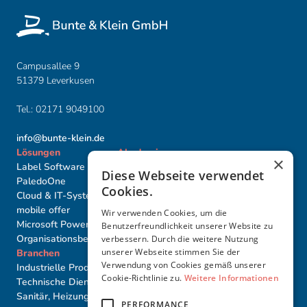
Campusallee 9
51379 Leverkusen
Tel.:
02171 9049100
info@bunte-klein.de
Lösungen
Akademie
×
Label Software
Label Basis-Seminare
Diese Webseite verwendet
PaledoOne
Label Proﬁ-Seminare
Cookies.
Cloud & IT-Systeme
Akademie Individuell
mobile offer
Seminartermine
Wir verwenden Cookies, um die
Microsoft PowerBI
Benutzerfreundlichkeit unserer Website zu
Organisationsberatung
verbessern. Durch die weitere Nutzung
unserer Webseite stimmen Sie der
Branchen
Weiteres
Partner
Verwendung von Cookies gemäß unserer
Industrielle Produktion
Karriere
Cookie-Richtlinie zu.
Weitere Informationen
Technische Dienstleister
Über uns
Sanitär, Heizung, Elektro,
Referenzen
PERFORMANCE