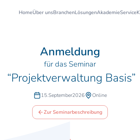
Home
Über uns
Branchen
Lösungen
Akademie
Service
K
Anmeldung
für das Seminar
“
Projektverwaltung Basis
”
15
.
September
2026
Online
Zur Seminarbeschreibung