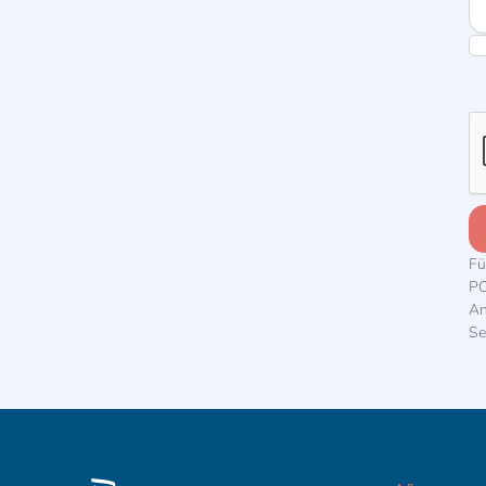
Fü
PC
An
Se