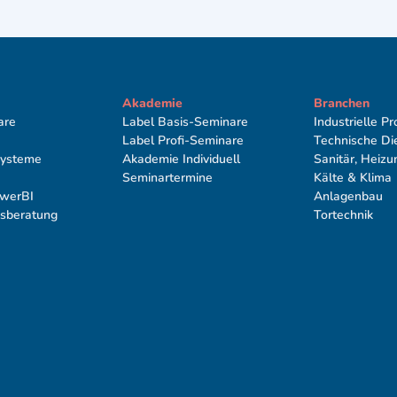
Akademie
Branchen
are
Label Basis-Seminare
Industrielle P
Label Proﬁ-Seminare
Technische Die
Systeme
Akademie Individuell
Sanitär, Heizun
Seminartermine
Kälte & Klima
owerBI
Anlagenbau
nsberatung
Tortechnik