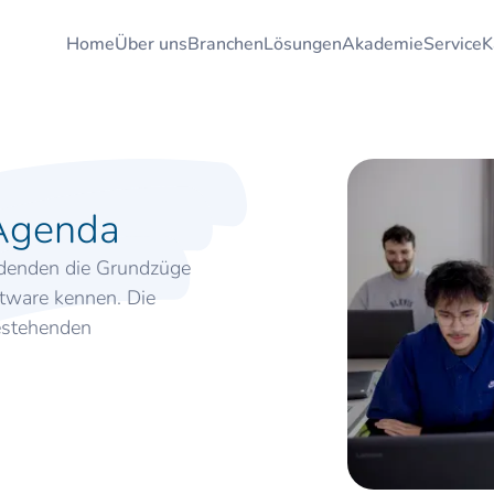
Home
Über uns
Branchen
Lösungen
Akademie
Service
K
 Agenda
ildenden die Grundzüge
tware kennen. Die
bestehenden