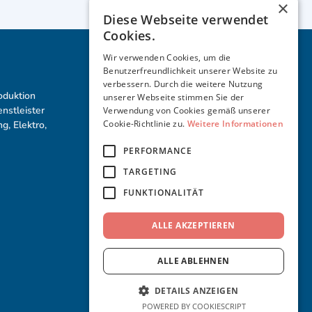
×
Diese Webseite verwendet
Cookies.
Wir verwenden Cookies, um die
Benutzerfreundlichkeit unserer Website zu
Weiteres
Partner
verbessern. Durch die weitere Nutzung
roduktion
Karriere
unserer Webseite stimmen Sie der
nstleister
Über uns
Verwendung von Cookies gemäß unserer
Cookie-Richtlinie zu.
Weitere Informationen
g, Elektro,
Referenzen
Impressum
PERFORMANCE
Datenschutz
AGB
TARGETING
Cookies
FUNKTIONALITÄT
ALLE AKZEPTIEREN
ALLE ABLEHNEN
DETAILS ANZEIGEN
POWERED BY COOKIESCRIPT